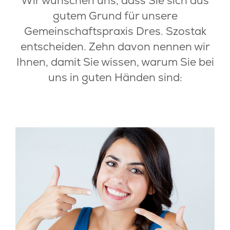
Wir wünschen uns, dass Sie sich aus
LEISTUNGEN
gutem Grund für unsere
Gemeinschaftspraxis Dres. Szostak
KOSTEN
entscheiden. Zehn davon nennen wir
SERVICE
Ihnen, damit Sie wissen, warum Sie bei
uns in guten Händen sind:
KONTAKT
BLOG