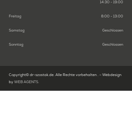
14:30 - 19:00
Freitag
8:00 - 13:00
Samstag
Geschlossen
Sonntag
Geschlossen
Copyright© dr-szostak.de. Alle Rechte vorbehalten . – Webdesign
by
WEB AGENTS
.