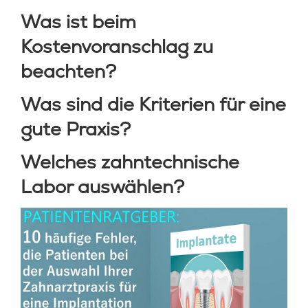
LEISTUNGEN
Was ist beim
Kostenvoranschlag zu
KOSTEN
beachten?
SERVICE
Was sind die Kriterien für eine
KONTAKT
gute Praxis?
BLOG
Welches zahntechnische
Labor auswählen?