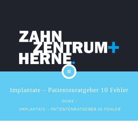
PRAXIS
KARRIERE
LEISTUNGEN
KOSTEN
SERVICE
START
KONTAKT
Implantate – Patientenratgeber 10 Fehler
DAS TEAM
BLOG
HOME
IMPLANTATE – PATIENTENRATGEBER 10 FEHLER
PRAXIS
KARRIERE