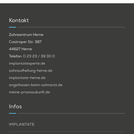
Kontakt
Zahnzentrum Herne
Castroper Str. 387
44627 Herne
Telefon:
0 23 23 / 39 30 0
implantatexperte.de
zahnaufhellung-herne.de
implantate-herne.de
angsthasen-beim-zahnarzt.de
meine-praxiszukunft.de
Infos
IMPLANTATE