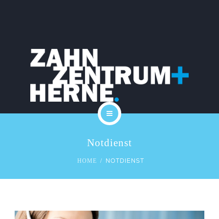
PRAXIS
KARRIERE
LEISTUNGEN
KOSTEN
SERVICE
START
KONTAKT
Notdienst
DAS TEAM
BLOG
NOTDIENST
HOME
PRAXIS
KARRIERE