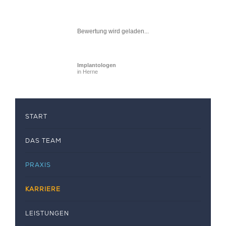
Bewertung wird geladen...
Implantologen
in Herne
START
DAS TEAM
PRAXIS
KARRIERE
LEISTUNGEN