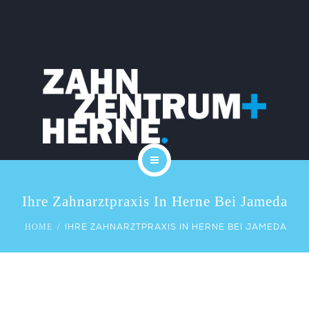
PRAXIS
KARRIERE
LEISTUNGEN
KOSTEN
SERVICE
START
KONTAKT
Ihre Zahnarztpraxis In Herne Bei Jameda
DAS TEAM
BLOG
IHRE ZAHNARZTPRAXIS IN HERNE BEI JAMEDA
HOME
PRAXIS
KARRIERE