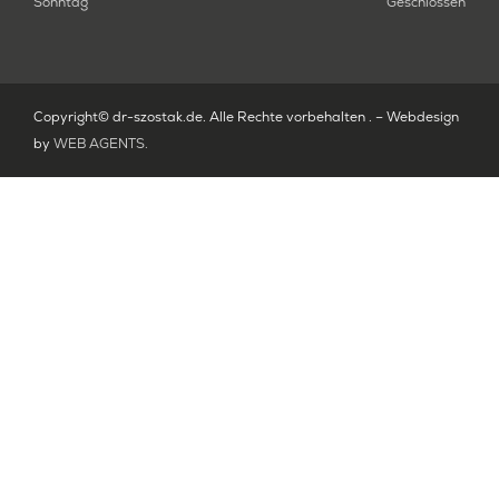
Sonntag
Geschlossen
Copyright© dr-szostak.de. Alle Rechte vorbehalten . – Webdesign
by
WEB AGENTS
.