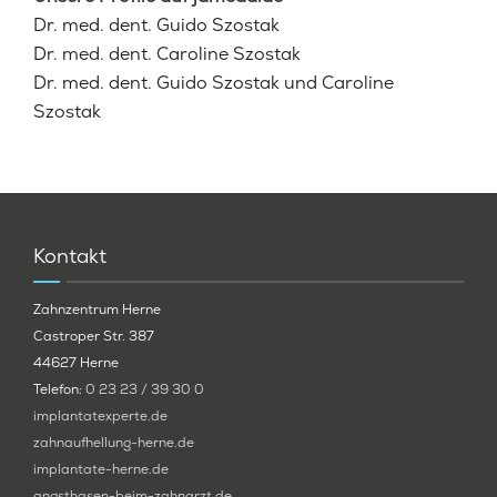
Dr. med. dent. Guido Szostak
Dr. med. dent. Caroline Szostak
Dr. med. dent. Guido Szostak und Caroline
Szostak
Kontakt
Zahnzentrum Herne
Castroper Str. 387
44627 Herne
Telefon:
0 23 23 / 39 30 0
implantatexperte.de
zahnaufhellung-herne.de
implantate-herne.de
angsthasen-beim-zahnarzt.de