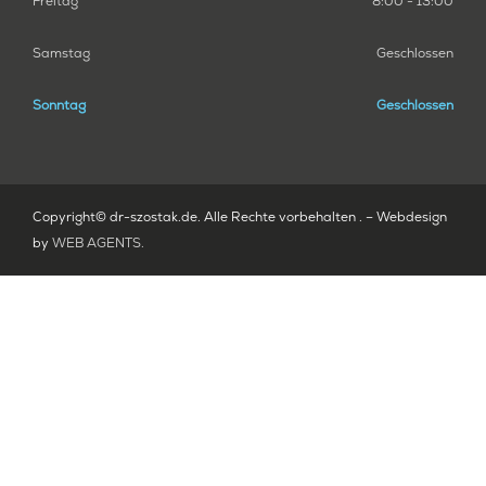
Freitag
8:00 - 13:00
Samstag
Geschlossen
Sonntag
Geschlossen
Copyright© dr-szostak.de. Alle Rechte vorbehalten . – Webdesign
by
WEB AGENTS
.