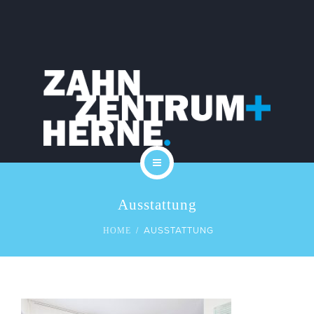
PRAXIS
KARRIERE
LEISTUNGEN
KOSTEN
SERVICE
START
KONTAKT
Ausstattung
DAS TEAM
BLOG
AUSSTATTUNG
HOME
PRAXIS
KARRIERE